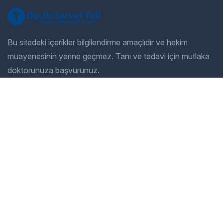
Bu sitedeki içerikler bilgilendirme amaçlıdır ve hekim
muayenesinin yerine geçmez. Tanı ve tedavi için mutlaka
doktorunuza başvurunuz.
Company
Our Services
Home
General Dentistry
Our Services
Cosmetic Dentistry
Gallery
Pediatric Dentistry
About Us
Restorative Dentistry
Blog
Preventive Dentistry
Contact
Orthodontics